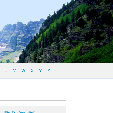
U
V
W
X
Y
Z
Big Sur (español)