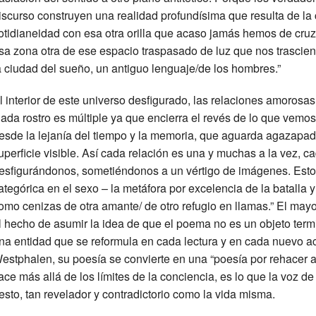
iscurso construyen una realidad profundísima que resulta de la
otidianeidad con esa otra orilla que acaso jamás hemos de cruza
sa zona otra de ese espacio traspasado de luz que nos trasciend
a ciudad del sueño, un antiguo lenguaje/de los hombres.”
l interior de este universo desfigurado, las relaciones amorosas
ada rostro es múltiple ya que encierra el revés de lo que vemos,
esde la lejanía del tiempo y la memoria, que aguarda agazapa
uperficie visible. Así cada relación es una y muchas a la vez, c
esfigurándonos, sometiéndonos a un vértigo de imágenes. Esto
ategórica en el sexo – la metáfora por excelencia de la batalla 
omo cenizas de otra amante/ de otro refugio en llamas.” El mayo
l hecho de asumir la idea de que el poema no es un objeto termin
na entidad que se reformula en cada lectura y en cada nuevo ac
estphalen, su poesía se convierte en una “poesía por rehacer a 
ace más allá de los límites de la conciencia, es lo que la voz de 
esto, tan revelador y contradictorio como la vida misma.