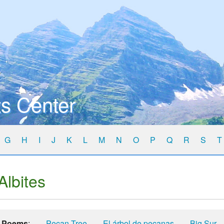
s Center
G
H
I
J
K
L
M
N
O
P
Q
R
S
T
Albites
Poems
:
Pecan Tree
El árbol de pecanas
Big Sur