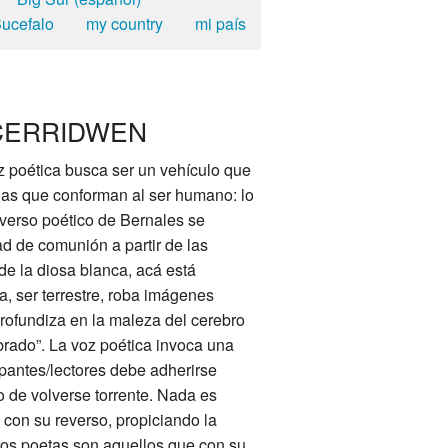
ucefalo
my country
mi país
/CERRIDWEN
z poética busca ser un vehículo que
ias que conforman al ser humano: lo
universo poético de Bernales se
d de comunión a partir de las
 de la diosa blanca, acá está
a, ser terrestre, roba imágenes
rofundiza en la maleza del cerebro
brado”. La voz poética invoca una
pantes/lectores debe adherirse
 de volverse torrente. Nada es
con su reverso, propiciando la
eros poetas son aquellos que con su