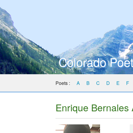
Colorado Poet
Poets :
A
B
C
D
E
F
Enrique Bernales 