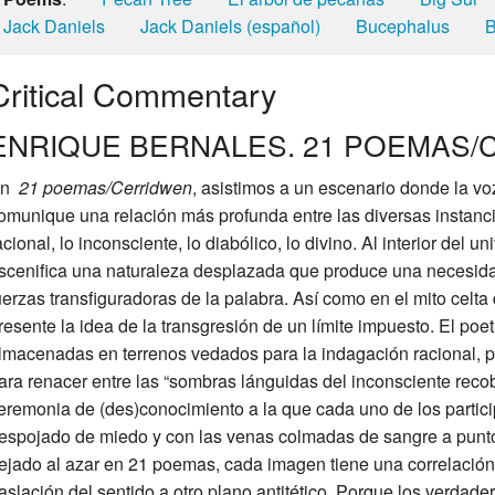
Jack Daniels
Jack Daniels (español)
Bucephalus
B
Critical Commentary
ENRIQUE BERNALES. 21 POEMAS
En
21 poemas/Cerridwen
, asistimos a un escenario donde la vo
omunique una relación más profunda entre las diversas instanc
acional, lo inconsciente, lo diabólico, lo divino. Al interior del 
scenifica una naturaleza desplazada que produce una necesida
uerzas transfiguradoras de la palabra. Así como en el mito celta
resente la idea de la transgresión de un límite impuesto. El poet
lmacenadas en terrenos vedados para la indagación racional, p
ara renacer entre las “sombras lánguidas del inconsciente reco
eremonia de (des)conocimiento a la que cada uno de los partici
espojado de miedo y con las venas colmadas de sangre a punto
ejado al azar en 21 poemas, cada imagen tiene una correlación 
raslación del sentido a otro plano antitético. Porque los verdad