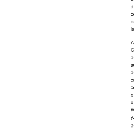
d
c
e
l
A
C
d
s
d
c
c
e
u
W
y
g