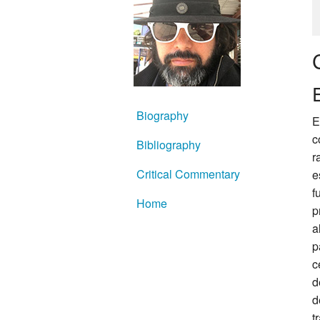
Biography
c
Bibliography
r
Critical Commentary
e
f
Home
p
a
p
c
d
d
t