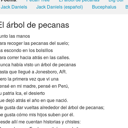
Jack Daniels
Jack Daniels (español)
Bucephalus
B
El árbol de pecanas
unto las manos
ara recoger las pecanas del suelo;
as escondo en los bolsillos
ara correr hacia atrás en las calles.
unca había visto un árbol de pecanas
asta que llegué a Jonesboro, AR.
ero la primera vez que vi una
ensé en mi madre, pensé en Perú,
u patria Ica, el desierto
ue dejó atrás el año en que nació.
e gusta dar vueltas alrededor del árbol de pecanas;
e gusta cómo mis hijos suben por él.
esde allí me cuentan historias y chistes: