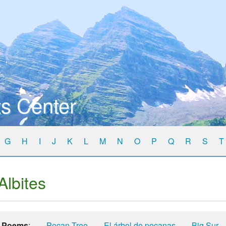
s Center
G
H
I
J
K
L
M
N
O
P
Q
R
S
T
Albites
Poems
:
Pecan Tree
El árbol de pecanas
Big Sur