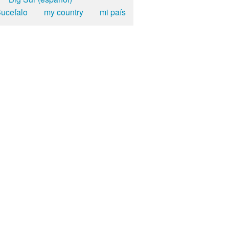
ucefalo
my country
mi país