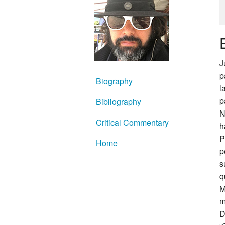
J
p
Biography
l
p
Bibliography
N
Critical Commentary
h
P
Home
p
s
q
M
m
D