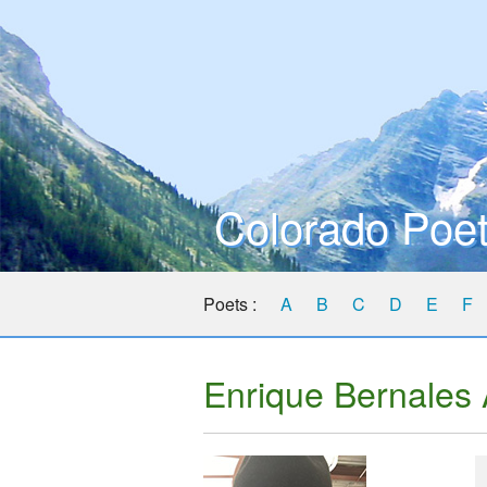
Colorado Poet
Poets :
A
B
C
D
E
F
Enrique Bernales 