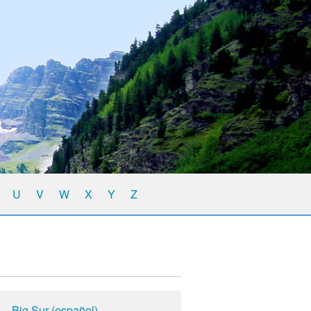
U
V
W
X
Y
Z
Big Sur (español)